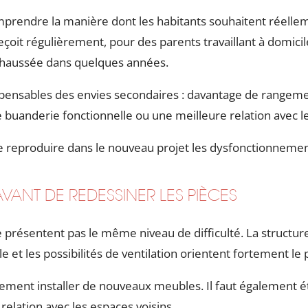
omprendre la manière dont les habitants souhaitent réellem
çoit régulièrement, pour des parents travaillant à domici
-chaussée dans quelques années.
ndispensables des envies secondaires : davantage de rangem
 buanderie fonctionnelle ou une meilleure relation avec le
 reproduire dans le nouveau projet les dysfonctionneme
VANT DE REDESSINER LES PIÈCES
présentent pas le même niveau de difficulté. La structure,
e et les possibilités de ventilation orientent fortement le 
lement installer de nouveaux meubles. Il faut également ét
 la relation avec les espaces voisins.