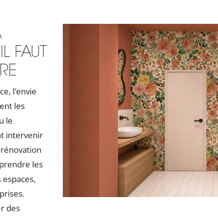
A
L FAUT
DRE
e, l’envie
ent les
u le
t intervenir
 rénovation
mprendre les
s espaces,
prises.
er des